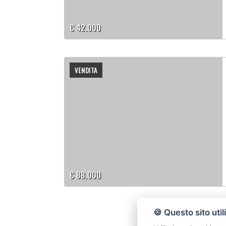
€ 42.000
VENDITA
€ 88.000
🍪 Questo sito util