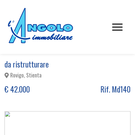
VENDITA
AFFITTO
Appartamenti
CHI SIAMO
Rustici
Appartamenti
da ristrutturare
Rovigo, Stienta
CONTATTI
Villette
Rustici
€ 42.000
Rif. Md140
Commerciale
Villette
Terreni
Commerciale