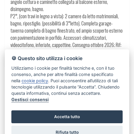
angolo cottura e caminetto collegata al balcone esterno,
disimpegno, bagno.
P2°, (con travi in legno a vista): 2 camere da letto matrimoniali,
bagno, ripostiglio. (possibilità di 3°letto). Completa garage-
taverna completo di bagno finestrato, ed ampio scoperto esterno
con pavimentazione in porfido. Accessori: climatizzatori,
videocitofono, inferiate, cappottine. Consegna ottobre 2026; Rif:
Md222; Classe energetica: D; Euro: 245.000,00
🍪 Questo sito utilizza i cookie
Utilizziamo i cookie per finalità tecniche e, con il tuo
consenso, anche per altre finalità come specificato
nella
cookie policy
. Puoi acconsentire all’utilizzo di tali
tecnologie utilizzando il pulsante “Accetta”. Chiudendo
questa informativa, continui senza accettare.
Gestisci consensi
Richiedi informazioni
Accetta tutto
Codice Immobile md222
Rifiuta tutto