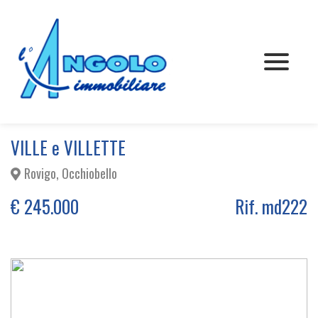
VENDITA
AFFITTO
Appartamenti
CHI SIAMO
Rustici
Appartamenti
VILLE e VILLETTE
Rovigo, Occhiobello
CONTATTI
Villette
Rustici
€ 245.000
Rif. md222
Commerciale
Villette
Terreni
Commerciale