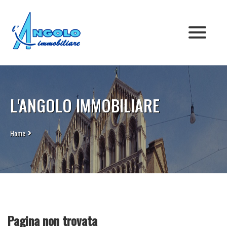
VENDITA
AFFITTO
Appartamenti
CHI SIAMO
Rustici
Appartamenti
L'ANGOLO IMMOBILIARE
CONTATTI
Villette
Rustici
Commerciale
Villette
Home
Terreni
Commerciale
Pagina non trovata